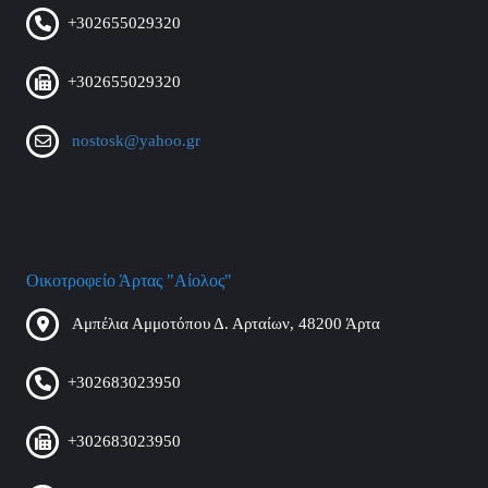
+302655029320
+302655029320
nostosk@yahoo.gr
Οικοτροφείο Άρτας "Αίολος"
Αμπέλια Αμμοτόπου Δ. Αρταίων, 48200 Άρτα
+302683023950
+302683023950