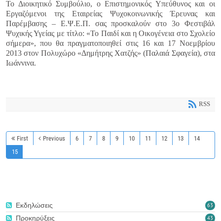
Το Διοικητικό Συμβούλιο, ο Επιστημονικός Υπεύθυνος και οι
Εργαζόμενοι της Εταιρείας Ψυχοκοινωνικής Έρευνας και
Παρέμβασης – Ε.Ψ.Ε.Π. σας προσκαλούν στο 3ο Φεστιβάλ
Ψυχικής Υγείας με τίτλο: «Το Παιδί και η Οικογένεια στο Σχολείο
σήμερα», που θα πραγματοποιηθεί στις 16 και 17 Νοεμβρίου
2013 στον Πολυχώρο «Δημήτρης Χατζής» (Παλαιά Σφαγεία), στα
Ιωάννινα.
RSS
First
Previous
6
7
8
9
10
11
12
13
14
15
Εκδηλώσεις
63
Προκηρύξεις
43