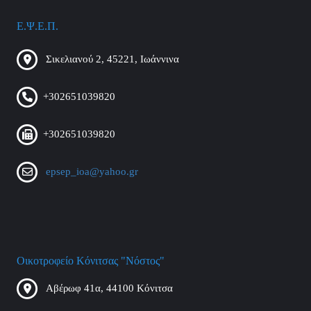
Ε.Ψ.Ε.Π.
Σικελιανού 2, 45221, Ιωάννινα
+302651039820
+302651039820
epsep_ioa@yahoo.gr
Οικοτροφείο Κόνιτσας "Νόστος"
Αβέρωφ 41α, 44100 Κόνιτσα