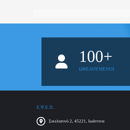
100
+
ΩΦΕΛΟΥΜΕΝΟΙ
Ε.Ψ.Ε.Π.
Σικελιανού 2, 45221, Ιωάννινα