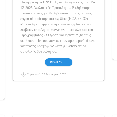
Παρέμβασης - Ε.Ψ.Ε.Π., σε συνέχεια της από 15-
12-2025 Αναλυτικής Πρόσκλησης Εκδήλωσης
Ενδιαφέροντος για θέση/ειδικότητα της ομάδας
έργου υλοποίησης του σχεδίου (ΚΩΔ ΣΕ-30)
«Στέγαση και εργασιακή επανένταξη Αστέγων που
διαβιούν στο Δήμο Ιωαννιτών», στο πλαίσιο του
Προγράμματος «Στέγαση και Εργασία για τους
αστέγους ΙΙΙ», ανακοινώνει τον προσωρινό πίνακα
κατάταξης υποψηφίων κατά φθίνουσα σειρά
συνολικής βαθμολογίας.
READ MORE
schedule
Παρασκευή, 23 Ιανουαρίου 2026