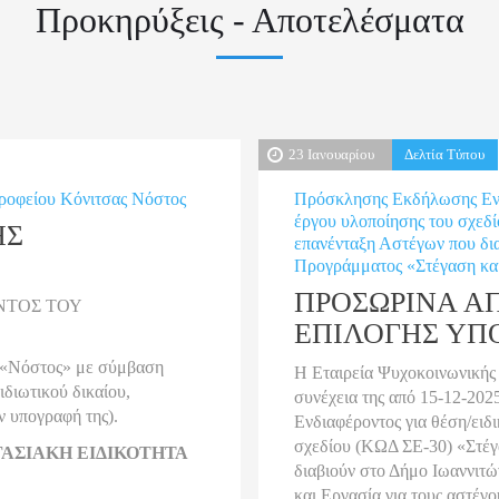
Προκηρύξεις - Αποτελέσματα
23 Ιανουαρίου
Δελτία Τύπου
ροφείου Κόνιτσας Νόστος
Πρόσκλησης Εκδήλωσης Ενδι
έργου υλοποίησης του σχεδ
ΗΣ
επανένταξη Αστέγων που δια
Προγράμματος «Στέγαση και 
ΠΡΟΣΩΡΙΝΑ Α
ΝΤΟΣ ΤΟΥ
ΕΠΙΛΟΓΗΣ ΥΠ
 «Νόστος» με σύμβαση
Η Εταιρεία Ψυχοκοινωνικής
ιδιωτικού δικαίου,
συνέχεια της από 15-12-20
ν υπογραφή της).
Ενδιαφέροντος για θέση/ειδ
σχεδίου (ΚΩΔ ΣΕ-30) «Στέγ
ΡΓΑΣΙΑΚΗ ΕΙΔΙΚΟΤΗΤΑ
διαβιούν στο Δήμο Ιωαννιτ
και Εργασία για τους αστέγο