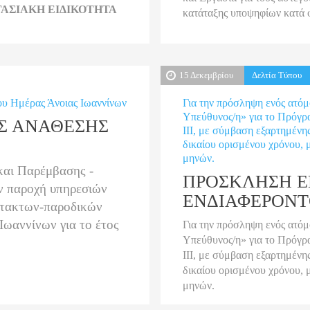
ΡΓΑΣΙΑΚΗ ΕΙΔΙΚΟΤΗΤΑ
κατάταξης υποψηφίων κατά 
15 Δεκεμβρίου
Δελτία Τύπου
ρου Ημέρας Άνοιας Ιωαννίνων
Για την πρόσληψη ενός ατόμο
Υπεύθυνος/η» για το Πρόγρ
Σ ΑΝΑΘΕΣΗΣ
ΙΙΙ, με σύμβαση εξαρτημένη
δικαίου ορισμένου χρόνου, μ
μηνών.
και Παρέμβασης -
ΠΡΟΣΚΛΗΣΗ 
ην παροχή υπηρεσιών
ΕΝΔΙΑΦΕΡΟΝΤ
κτακτων-παροδικών
ωαννίνων για το έτος
Για την πρόσληψη ενός ατόμο
Υπεύθυνος/η» για το Πρόγρ
ΙΙΙ, με σύμβαση εξαρτημένη
δικαίου ορισμένου χρόνου, μ
μηνών.