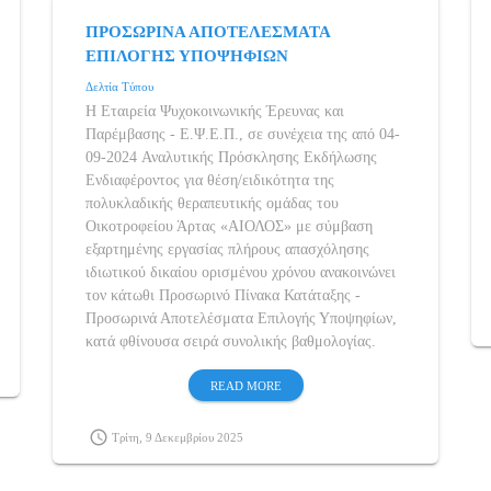
ΠΡΟΣΩΡΙΝΑ ΑΠΟΤΕΛΕΣΜΑΤΑ
ΕΠΙΛΟΓΗΣ ΥΠΟΨΗΦΙΩΝ
Δελτία Τύπου
Η Εταιρεία Ψυχοκοινωνικής Έρευνας και
Παρέμβασης - Ε.Ψ.Ε.Π., σε συνέχεια της από 04-
09-2024 Αναλυτικής Πρόσκλησης Εκδήλωσης
Ενδιαφέροντος για θέση/ειδικότητα της
πολυκλαδικής θεραπευτικής ομάδας του
Οικοτροφείου Άρτας «ΑΙΟΛΟΣ» με σύμβαση
εξαρτημένης εργασίας πλήρους απασχόλησης
ιδιωτικού δικαίου ορισμένου χρόνου ανακοινώνει
τον κάτωθι Προσωρινό Πίνακα Κατάταξης -
Προσωρινά Αποτελέσματα Επιλογής Υποψηφίων,
κατά φθίνουσα σειρά συνολικής βαθμολογίας.
READ MORE
schedule
Τρίτη, 9 Δεκεμβρίου 2025