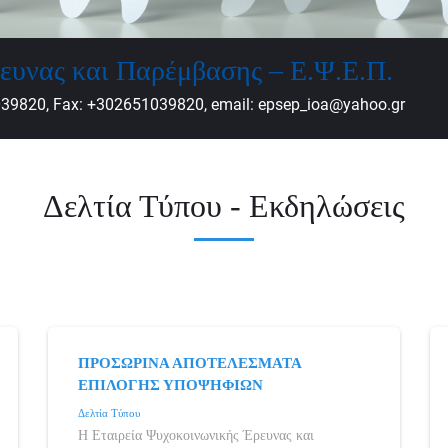
ευνας και Παρέμβασης – Ε.Ψ.Ε.Π.
039820, Fax: +302651039820, email: epsep_ioa@yahoo.gr
Δελτία Τύπου - Εκδηλώσεις
ΠΡΟΣΩΡΙΝΑ ΑΠΟΤΕΛΕΣΜΑΤΑ
ΕΠΙΛΟΓΗΣ ΥΠΟΨΗΦΙΩΝ
Δελτία Τύπου
Η Εταιρεία Ψυχοκοινωνικής Έρευνας και