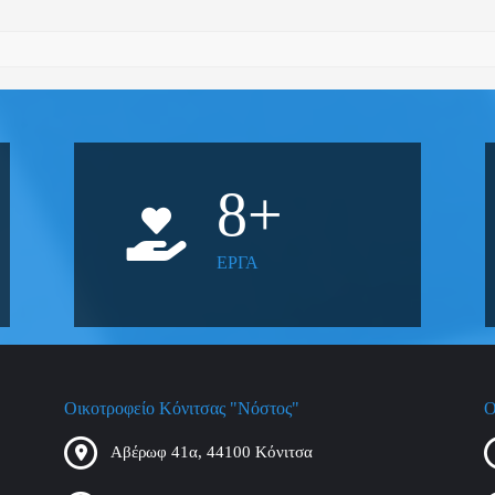
8
+
ΕΡΓΑ
Οικοτροφείο Κόνιτσας "Νόστος"
Ο
Αβέρωφ 41α, 44100 Κόνιτσα