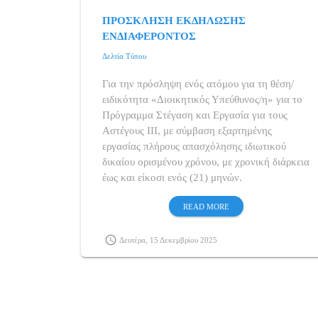
ΠΡΟΣΚΛΗΣΗ ΕΚΔΗΛΩΣΗΣ
ΕΝΔΙΑΦΕΡΟΝΤΟΣ
Δελτία Τύπου
Για την πρόσληψη ενός ατόμου για τη θέση/
ειδικότητα «Διοικητικός Υπεύθυνος/η» για το
Πρόγραμμα Στέγαση και Εργασία για τους
Αστέγους ΙΙΙ, με σύμβαση εξαρτημένης
εργασίας πλήρους απασχόλησης ιδιωτικού
δικαίου ορισμένου χρόνου, με χρονική διάρκεια
έως και είκοσι ενός (21) μηνών.
READ MORE
schedule
Δευτέρα, 15 Δεκεμβρίου 2025