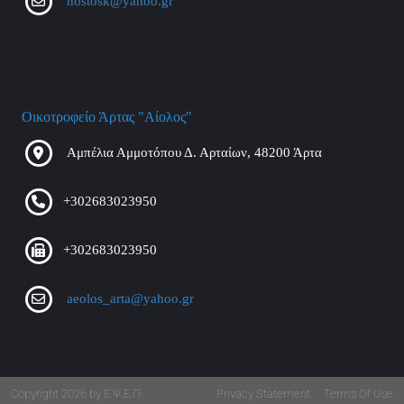
nostosk@yahoo.gr
Οικοτροφείο Άρτας "Αίολος"
Αμπέλια Αμμοτόπου Δ. Αρταίων, 48200 Άρτα
+302683023950
+302683023950
aeolos_arta@yahoo.gr
Copyright 2026 by Ε.Ψ.Ε.Π.
Privacy Statement
Terms Of Use