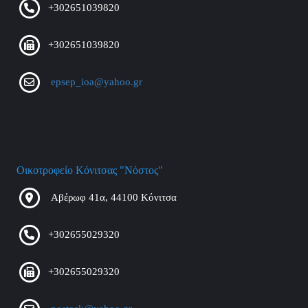
+302651039820
+302651039820
epsep_ioa@yahoo.gr
Οικοτροφείο Κόνιτσας "Νόστος"
Αβέρωφ 41α, 44100 Κόνιτσα
+302655029320
+302655029320