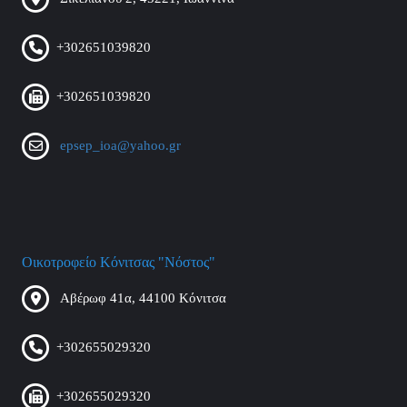
+302651039820
+302651039820
epsep_ioa@yahoo.gr
Οικοτροφείο Κόνιτσας "Νόστος"
Αβέρωφ 41α, 44100 Κόνιτσα
+302655029320
+302655029320