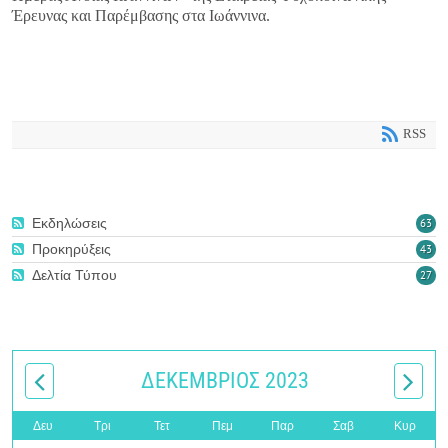
Έρευνας και Παρέμβασης στα Ιωάννινα.
RSS
Εκδηλώσεις
63
Προκηρύξεις
43
Δελτία Τύπου
27
ΔΕΚΈΜΒΡΙΟΣ 2023
Δευ
Τρι
Τετ
Πεμ
Παρ
Σαβ
Κυρ