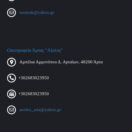
nostosk@yahoo.gr
Οικοτροφείο Άρτας "Αίολος"
Αμπέλια Αμμοτόπου Δ. Αρταίων, 48200 Άρτα
+302683023950
+302683023950
aeolos_arta@yahoo.gr