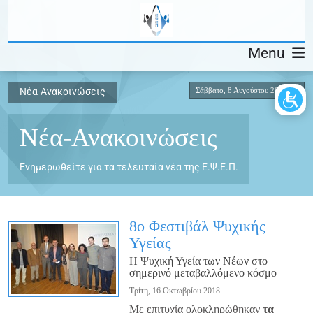
Menu
Σάββατο, 8 Αυγούστου 2026
Νέα-Ανακοινώσεις
Νέα-Ανακοινώσεις
Ενημερωθείτε για τα τελευταία νέα της Ε.Ψ.Ε.Π.
8ο Φεστιβάλ Ψυχικής
Υγείας
H Ψυχική Υγεία των Νέων στο
σημερινό μεταβαλλόμενο κόσμο
Τρίτη, 16 Οκτωβρίου 2018
Με επιτυχία ολοκληρώθηκαν
τα