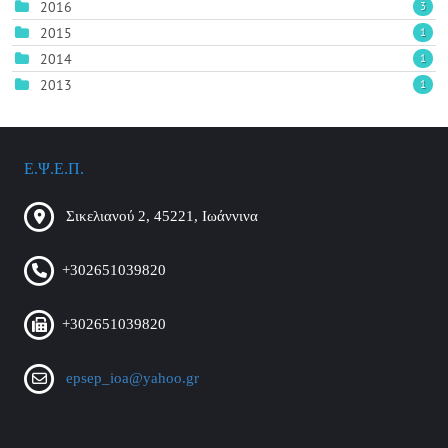
2016
3
2015
1
2014
1
2013
1
Ε.Ψ.Ε.Π.
Σικελιανού 2, 45221, Ιωάννινα
+302651039820
+302651039820
epsep_ioa@yahoo.gr