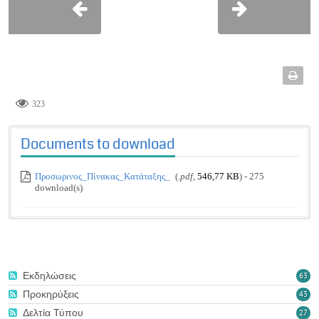
323
Documents to download
Προσωρινος_Πίνακας_Κατάταξης_
(
.pdf,
546,77 KB
) - 275
download(s)
Εκδηλώσεις
63
Προκηρύξεις
43
Δελτία Τύπου
27