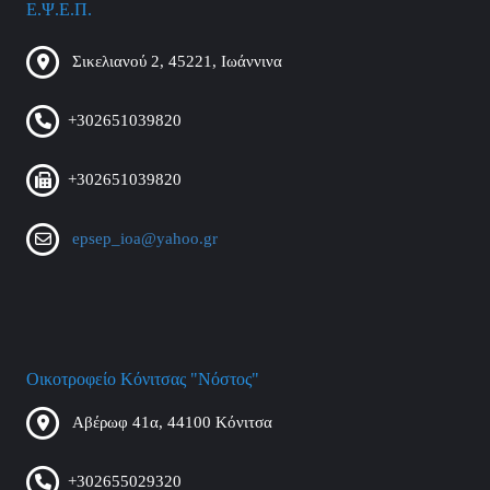
Ε.Ψ.Ε.Π.
Σικελιανού 2, 45221, Ιωάννινα
+302651039820
+302651039820
epsep_ioa@yahoo.gr
Οικοτροφείο Κόνιτσας "Νόστος"
Αβέρωφ 41α, 44100 Κόνιτσα
+302655029320