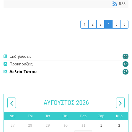
RSS
1
2
3
4
5
6
Εκδηλώσεις
63
Προκηρύξεις
43
Δελτία Τύπου
27
ΑΎΓΟΥΣΤΟΣ 2026
Δευ
Τρι
Τετ
Πεμ
Παρ
Σαβ
Κυρ
27
28
29
30
31
1
2