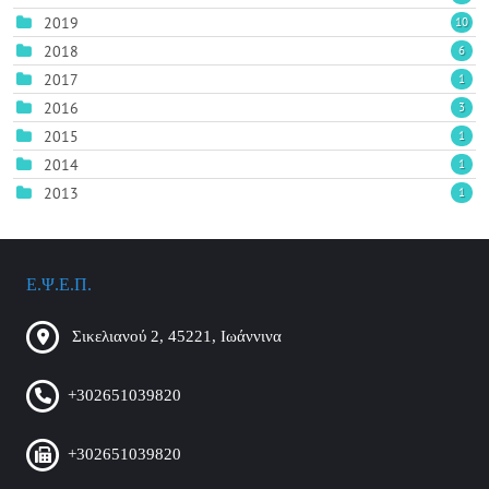
2019
10
2018
6
2017
1
2016
3
2015
1
2014
1
2013
1
Ε.Ψ.Ε.Π.
Σικελιανού 2, 45221, Ιωάννινα
+302651039820
+302651039820